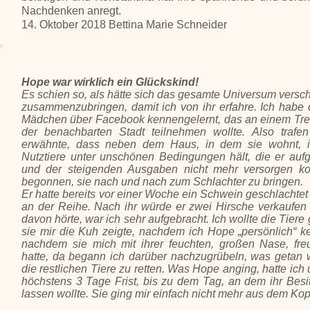
Nachdenken anregt.
14. Oktober 2018 Bettina Marie Schneider
Hope war wirklich ein Glückskind!
Es schien so, als hätte sich das gesamte Universum versch
zusammenzubringen, damit ich von ihr erfahre.
Ich habe d
Mädchen über Facebook kennengelernt, das an einem Treff
der benachbarten Stadt teilnehmen wollte. Also trafe
erwähnte, dass neben dem Haus, in dem sie wohnt, ih
Nutztiere unter unschönen Bedingungen hält, die er aufg
und der steigenden Ausgaben nicht mehr versorgen ko
begonnen, sie nach und nach zum Schlachter zu bringen.
Er hatte bereits vor einer Woche ein Schwein geschlachte
an der Reihe. Nach ihr würde er zwei Hirsche verkaufen 
davon hörte, war ich sehr aufgebracht. Ich wollte die Tiere
sie mir die Kuh zeigte, nachdem ich Hope „persönlich“ ke
nachdem sie mich mit ihrer feuchten, großen Nase, fre
hatte, da begann ich darüber nachzugrübeln, was getan
die restlichen Tiere zu retten.
Was Hope anging, hatte ich 
höchstens 3 Tage Frist, bis zu dem Tag, an dem ihr Besit
lassen wollte. Sie ging mir einfach nicht mehr aus dem Kop