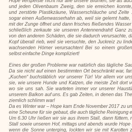
Hope verspeiste nicht nur alle unsere Blumen, sie aß au
und jeden Olivenbaum Zweig, den sie erreichen konnte,
und zerstörte Plastikzäune, Wasserschläuche und Zelte
sogar einen Außenwasserhahn ab, weil sie gelernt hatte,
mit der Zunge öffnet und dann frisches fließendes Wasser
schließlich zerkaute sie unseren Antennendraht! Ganz 
von den anderen Schäden, die sie dadurch verursachte, da
Kopf überall rieb, weil sie versuchte, den Juckreiz zu lind
wachsenden Hörner verursachten! Bei so einem großen
selbst einfache Dinge kompliziert!
Eines der großen Probleme war natürlich das tägliche S
Da sie nicht auf einen bestimmten Ort beschränkt war, fan
„Kuchen“ buchstäblich vor unserer Tür! Vor allem vor uns
sie, wie unsere Hunde und Katzen, die meiste Zeit dort ve
wo sie uns sah. Sie warteten immer vor unserer Haustü
unserem Balkon auf uns. Es gab Zeiten, in denen das T
ziemlich schlimm war!
Da es Winter war – Hope kam Ende November 2017 zu un
eine Scheune für sie gebaut, die auch tägliche Reinigung e
Um 6.30 Uhr ließen wir sie aus ihrem Stall, dann füttern, 
Stall sowie unseren Hof, mittags und abends wurde Hope g
wenn die Sonne unterging, lockten wir sie mit Karotten z