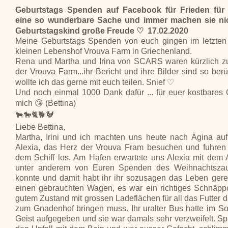
Geburtstags Spenden auf Facebook für Frieden für 
eine so wunderbare Sache und immer machen sie ni
Geburtstagskind große Freude ♡ 17.02.2020
Meine Geburtstags Spenden von euch gingen im letzten
kleinen Lebenshof Vrouva Farm in Griechenland.
Rena und Martha und Irina von SCARS waren kürzlich z
der Vrouva Farm...ihr Bericht und ihre Bilder sind so ber
wollte ich das gerne mit euch teilen. Snief ♡
Und noch einmal 1000 Dank dafür ... für euer kostbares
mich 😘 (Bettina)
🐂🐎🐈🐕🐓
Liebe Bettina,
Martha, Irini und ich machten uns heute nach Ägina auf
Alexia, das Herz der Vrouva Fram besuchen und fuhren
dem Schiff los. Am Hafen erwartete uns Alexia mit dem 
unter anderem von Euren Spenden des Weihnachtszau
konnte und damit habt ihr ihr sozusagen das Leben geret
einen gebrauchten Wagen, es war ein richtiges Schnäppc
gutem Zustand mit grossen Ladeflächen für all das Futter da
zum Gnadenhof bringen muss. Ihr uralter Bus hatte im S
Geist aufgegeben und sie war damals sehr verzweifelt. Spä