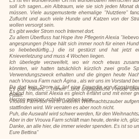
Es ist ein wundervoller Ort mit wunderbaren Menschen ab
soll ich sagen...ein Albtraum, wie sie sich jeden Monat 
müssen. Viele ausgemusterte ehemalige "Nutztiere" fand
Zuflucht und auch viele Hunde und Katzen von der Stra
wollen versorgt sein.
Es gibt weder Strom noch Internet dort.
Zu allem Überfluss hat Hope ihre Pflegerin Alexia "liebevol
angesprungen (Hope hält sich immer noch für einen Hund
so liebebedürftig...) die ist gestürzt und hat jetzt 
Knieverletzung und muss 4 Wochen liegen.
Ich überlegte verzweifelt, wo wir noch etwas zusa
könnten, wir hatten tatsächlich kürzlich zwei große 
Verwendungszweck erhalten und die gingen heute Nach
nach Vrouva Farm nach Ägina , als wir uns im Vorstand ber
Da dort kein Strom ist, lief eine Freundin von Konstanti
Es gab Tränen, ...Tränen ...und unglaubliche Freude üb
Abend hin, damit Alexia es gleich erfährt und mit einer g
Futter.
Herzen weniger, schlafen gehen kann.
Vrouva Farm soll mit in unseren Weihnachtszauber aufgen
stattfinden wird. Wir verraten es aber noch nicht.
Puh, die Auswahl wird schwer werden, für den Weihnachtsza
Aber in der Vrouva Farm schläft man heute, denke ich, glück
Danke, an alle hier, die immer wieder spenden. Es ist so un
Eure Bettina"