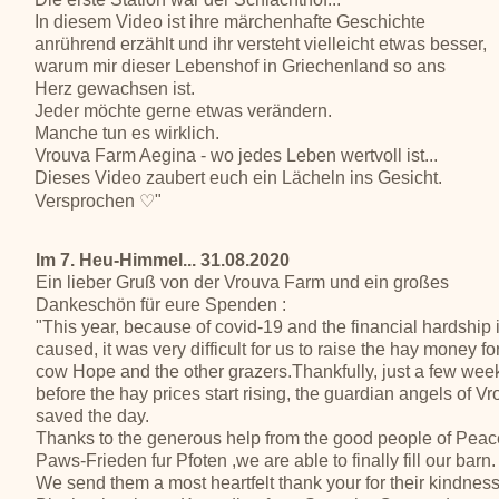
In diesem Video ist ihre märchenhafte Geschichte
anrührend erzählt und ihr versteht vielleicht etwas besser,
warum mir dieser Lebenshof in Griechenland so ans
Herz gewachsen ist.
Jeder möchte gerne etwas verändern.
Manche tun es wirklich.
Vrouva Farm Aegina - wo jedes Leben wertvoll ist...
Dieses Video zaubert euch ein Lächeln ins Gesicht.
Versprochen ♡"
Im 7. Heu-Himmel... 31.08.2020
Ein lieber Gruß von der Vrouva Farm und ein großes
Dankeschön für eure Spenden :
"This year, because of covid-19 and the financial hardship i
caused, it was very difficult for us to raise the hay money fo
cow Hope and the other grazers.Thankfully, just a few wee
before the hay prices start rising, the guardian angels of V
saved the day.
Thanks to the generous help from the good people of Peace
Paws-Frieden fur Pfoten ,we are able to finally fill our barn.
We send them a most heartfelt thank your for their kindness