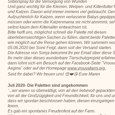
Silberspray für die Versorgung von Wunden
Und ganz wichtig für die Kleinen, Welpen- und Kittenfutter
und Katzen. Davon wird immer immens viel gebraucht. Ge
Aufzuchtmilch für Katzen, wenn verlassene Babys gepäppe
müssen oder wenn die Katzenmama sie nicht annimmt, sehr 
selbst kaum dem Kittenalter entwachsen ist.
Bitte helft uns, möglichst schnell die Palette mit diesen
überlebenswichtigen Sachen zu füllen, damit beide Palette
wie möglich auf die Reise gehen können. Wir sammeln no
05.06.2020 bei Sonii Feigl, dann soll der Versand starten.
Die Adresse von Sonja bekommt Ihr per Email über diese S
Ihr mehr über dieses wunderbare Tierschutzprojekt erfahre
dann lohnt sich ein Besuch auf der Facebook-Seite "Vrou
Aegina" oder auf der Homepage
www.vrouvafarm.org.
Seid Ihr dabei? Wir freuen uns! 😍❤️😘 Eure Maren
Juli 2020- Die Paletten sind angekommen
...wir waren so überwältigt, von all den liebevoll gepackte
"
von all der Großzügigkeit und Freundlichkeit, für uns und u
dass wir spontan beschlossen haben, diesen einzigartige
feiern.
Es gab ein spontanes Freudenfest auf der Farm.