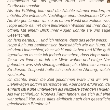
akzeptierten sie als großen Hund, der seltsame
Geräusche machte.
Als der Frühling kam und die Nächte wärmer wurden, ma
möchte. Sie wählte als Nachtlager einen bestimmten Oliv
Am Morgen fanden wir sie an einem Punkt des Feldes, wo si
Hope liebte es, mit dem fließenden Wasser auf ihrer Zung
öffnen! Mit einem Blick ihrer Augen konnte sie uns sa
Gesellschaft.
Ich fand heraus, … und ich möchte, dass das jeder weiss:
Hope fühlt und benimmt sich buchstäblich wie ein Hund. 
mit dem Unterschied, dass wir Hunde lieben und Kühe quä
Irgendwann musste ich jedoch einsehen, dass Hope nicht 
für sie zu finden, da ich zur Miete wohne und einige N
gefunden, was sich stimmig anfühlte, also blieb sie vorerst 
Zu diesem Zeitpunkt hatte ich noch keine Ahnung, welche
wechseln.
Ich dachte, wenn die Zeit gekommen wäre und wir ein Z
Lieferwagen dorthin transportieren. Aber bald erfuhr ich, 
einfach ist! Kühe unterliegen als Nutztiere strengen Hygien
Als wir schließlich Vrouvas Farm fanden, die sich auf eine
war schnell klar, dass alles akribisch nach den gesetzl
griechischen Bürokratie!