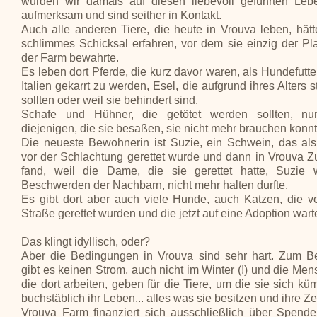
wurden wir damals auf diesen liebevoll geführten Leb
aufmerksam und sind seither in Kontakt.
Auch alle anderen Tiere, die heute in Vrouva leben, hätt
schlimmes Schicksal erfahren, vor dem sie einzig der Pla
der Farm bewahrte.
Es leben dort Pferde, die kurz davor waren, als Hundefutte
Italien gekarrt zu werden, Esel, die aufgrund ihres Alters 
sollten oder weil sie behindert sind.
Schafe und Hühner, die getötet werden sollten, nu
diejenigen, die sie besaßen, sie nicht mehr brauchen konn
Die neueste Bewohnerin ist Suzie, ein Schwein, das al
vor der Schlachtung gerettet wurde und dann in Vrouva Zu
fand, weil die Dame, die sie gerettet hatte, Suzie
Beschwerden der Nachbarn, nicht mehr halten durfte.
Es gibt dort aber auch viele Hunde, auch Katzen, die v
Straße gerettet wurden und die jetzt auf eine Adoption wart
Das klingt idyllisch, oder?
Aber die Bedingungen in Vrouva sind sehr hart. Zum Be
gibt es keinen Strom, auch nicht im Winter (!) und die Men
die dort arbeiten, geben für die Tiere, um die sie sich kü
buchstäblich ihr Leben... alles was sie besitzen und ihre Ze
Vrouva Farm finanziert sich ausschließlich über Spend