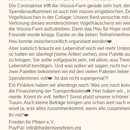
Die Coronakrise trifft die Vrouva-Farm gerade sehr hart, d
Spendenaufkommen ist auch hier massiv eingebrochen. D
Vogelhäuschen in der Collage: Unsere Berit versuchte mit 
Verlosung dieses wunderschönen Vogelhäuschens ein wen
die Vrouva-Farm aufzutreiben. Denn das Heu für Hope und
Freunde wurde knapp. Danke an die lieben Teilnehmer/inn
Heu konnte zwischenzeitlich organisiert werden❤️.
Aber natürlich braucht ein Lebenshof noch viel mehr Unter
so hatten wir überlegt (siehe Artikel vorher), eine Palette 
zu bringen. Sie sollte vollgepackt sein, mit allem, was Tier
Lebenshof benötigen. Und was sollen wir sagen, nicht nur 
zwei Paletten bekommen wir mit den vielen Paketen lieber
Spender/innen voll❤️. Ist das nicht supergenial?!
Ein Problem haben wir allerdings noch: Was uns noch komple
die Finanzierung der Transportkosten🚛. Hier haben wir... ni
niente. Könnt ihr evtl. helfen? Sonst platzt unserer schöner
Traum. Auch kleine Beträge bringen uns schon weit nach vo
wisst ja, was alles zusammenkommt, wenn alle zusammen
Ihr mit?❤️
Frieden für Pfoten e.V.
PayPal: info@friedenfuerpfoten.org