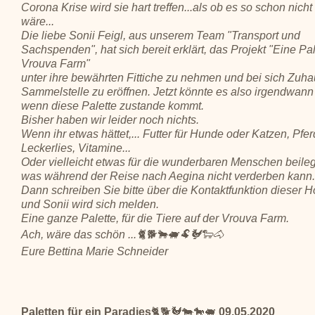
Corona Krise wird sie hart treffen...als ob es so schon nich
wäre...
Die liebe Sonii Feigl, aus unserem Team "Transport und
Sachspenden", hat sich bereit erklärt, das Projekt "Eine Pal
Vrouva Farm"
unter ihre bewährten Fittiche zu nehmen und bei sich Zuha
Sammelstelle zu eröffnen. Jetzt könnte es also irgendwann
wenn diese Palette zustande kommt.
Bisher haben wir leider noch nichts.
Wenn ihr etwas hättet,... Futter für Hunde oder Katzen, Pfe
Leckerlies, Vitamine...
Oder vielleicht etwas für die wunderbaren Menschen beile
was während der Reise nach Aegina nicht verderben kann.
Dann schreiben Sie bitte über die Kontaktfunktion dieser
und Sonii wird sich melden.
Eine ganze Palette, für die Tiere auf der Vrouva Farm.
Ach, wäre das schön ...🐈🐕🐂🐖🐏🐓🐑🐴
Eure Bettina Marie Schneider
Paletten für ein Paradies
🐈🐕🐓🐄🐎🐖
09.05.2020