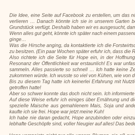
Die Idee, eine Seite auf Facebook zu erstellen, um das nö
verlieren … Danach könnte ich sie in unserem Garten b
Grundstück verfügt. Deshalb haben wir es ausgesucht, da
Wenn alles gut geht, könnte ich später nach einem passende
ginge…
Was die Hirsche anging, da kontaktierte ich die Forstwirtsc
zu besitzen. (Ein paar Wochen später erfuhr ich, dass di
Also richtete ich die Seite für Hope ein, in der Hoffnu
Resonanz der Öffentlichkeit war erstaunlich! Es war unfas
sammeln. Alles passierte so schnell … Ich hatte keine Z
zukommen würde. Ich wusste so viel von Kühen, wie von d
Bis zu diesem Tag hatte ich keinerlei Erfahrung mit Nutzti
getroffen hatte!
Aber so schwer konnte das doch nicht sein. Ich informierte
Auf diese Weise erfuhr ich einiges über Ernährung und d
spezielle Maische aus gemahlenem Mais, Soja und ande
kaufte ich sie frei. Hope war jetzt meine Kuh!
Ich habe nie daran gedacht, Hope anzubinden oder einzu
lebhafte Geschöpfe sind, voller Neugier auf alles! Das bed