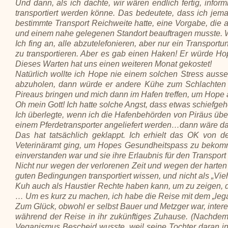
Und dann, als ich dachte, wir wären endlich fertig, infor
transportiert werden könne. Das bedeutete, dass ich jema
bestimmte Transport Reichweite hatte, eine Vorgabe, die
und einem nahe gelegenen Standort beauftragen musste. Wa
Ich fing an, alle abzutelefonieren, aber nur ein Transport
zu transportieren. Aber es gab einen Haken! Er würde Ho
Dieses Warten hat uns einen weiteren Monat gekostet!
Natürlich wollte ich Hope nie einem solchen Stress auss
abzuholen, dann würde er andere Kühe zum Schlachten ab
Pireaus bringen und mich dann im Hafen treffen, um Hope a
Oh mein Gott! Ich hatte solche Angst, dass etwas schiefg
Ich überlegte, wenn ich die Hafenbehörden von Piräus üb
einem Pferdetransporter angeliefert werden…dann wäre da
Das hat tatsächlich geklappt. Ich erhielt das OK von 
Veterinäramt ging, um Hopes Gesundheitspass zu bekommen
einverstanden war und sie ihre Erlaubnis für den Transpo
Nicht nur wegen der verlorenen Zeit und wegen der harten A
guten Bedingungen transportiert wissen, und nicht als „Vieh
Kuh auch als Haustier Rechte haben kann, um zu zeigen, da
… Um es kurz zu machen, ich habe die Reise mit dem „lega
Zum Glück, obwohl er selbst Bauer und Metzger war, intere
während der Reise in ihr zukünftiges Zuhause. (Nachdem i
Veganismus Bescheid wusste, weil seine Tochter daran int