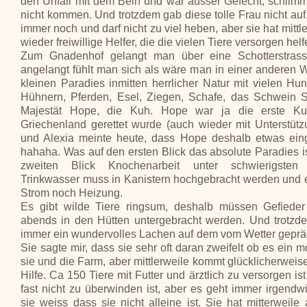
den Unfall mit dem Bein und war ausser Gefecht, schlim
nicht kommen. Und trotzdem gab diese tolle Frau nicht auf
immer noch und darf nicht zu viel heben, aber sie hat mittl
wieder freiwillige Helfer, die die vielen Tiere versorgen helf
Zum Gnadenhof gelangt man über eine Schotterstras
angelangt fühlt man sich als wäre man in einer anderen W
kleinen Paradies inmitten herrlicher Natur mit vielen Hu
Hühnern, Pferden, Esel, Ziegen, Schafe, das Schwein S
Majestät Hope, die Kuh. Hope war ja die erste Ku
Griechenland gerettet wurde (auch wieder mit Unterstüt
und Alexia meinte heute, dass Hope deshalb etwas eingeb
hahaha. Was auf den ersten Blick das absolute Paradies ist
zweiten Blick Knochenarbeit unter schwierigsten
Trinkwasser muss in Kanistern hochgebracht werden und 
Strom noch Heizung.
Es gibt wilde Tiere ringsum, deshalb müssen Gefiede
abends in den Hütten untergebracht werden. Und trotzde
immer ein wundervolles Lachen auf dem vom Wetter geprä
Sie sagte mir, dass sie sehr oft daran zweifelt ob es ein m
sie und die Farm, aber mittlerweile kommt glücklicherwei
Hilfe. Ca 150 Tiere mit Futter und ärztlich zu versorgen is
fast nicht zu überwinden ist, aber es geht immer irgendw
sie weiss dass sie nicht alleine ist. Sie hat mitterweile 