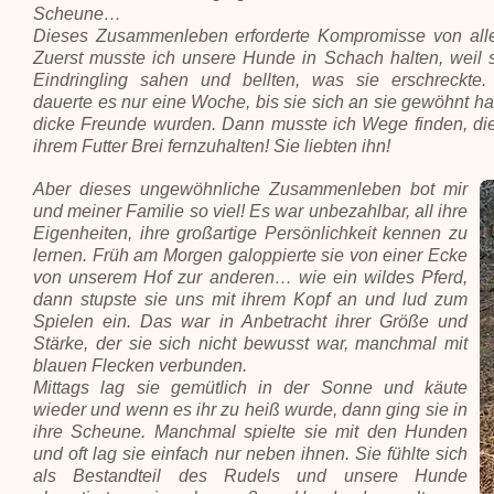
Scheune…
Dieses Zusammenleben erforderte Kompromisse von all
Zuerst musste ich unsere Hunde in Schach halten, weil 
Eindringling sahen und bellten, was sie erschreckte
dauerte es nur eine Woche, bis sie sich an sie gewöhnt ha
dicke Freunde wurden. Dann musste ich Wege finden, d
ihrem Futter Brei fernzuhalten! Sie liebten ihn!
Aber dieses ungewöhnliche Zusammenleben bot mir
und meiner Familie so viel! Es war unbezahlbar, all ihre
Eigenheiten, ihre großartige Persönlichkeit kennen zu
lernen. Früh am Morgen galoppierte sie von einer Ecke
von unserem Hof ​​zur anderen… wie ein wildes Pferd,
dann stupste sie uns mit ihrem Kopf an und lud zum
Spielen ein. Das war in Anbetracht ihrer Größe und
Stärke, der sie sich nicht bewusst war, manchmal mit
blauen Flecken verbunden.
Mittags lag sie gemütlich in der Sonne und käute
wieder und wenn es ihr zu heiß wurde, dann ging sie in
ihre Scheune. Manchmal spielte sie mit den Hunden
und oft lag sie einfach nur neben ihnen. Sie fühlte sich
als Bestandteil des Rudels und unsere Hunde