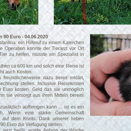
n 90 Euro - 04.06.2020
tantina ein Hilferuf zu einem Katerchen
e Operation konnte der Tierarzt vor Ort
er zu helfen, müsste ein Spezialist in
then ca 600 km und solch eine Reise ist
acht auch Kosten.
 freundlicherweise dazu bereit erklärt,
Rechnung stellen. Inclusive Reisekosten
 Euro kosten. Geld das sie unmöglich
n sie versorgt aus ihren Mitteln bereits
sätzlich aufbringen kann ... ist es ein
ch. Wenn eine starke Gemeinschaft
n auf dem Konto. Dank unserer lieben
90 Euro zur Verfügung stellen.
r jetzt heißt, wurde Anfang der Woche