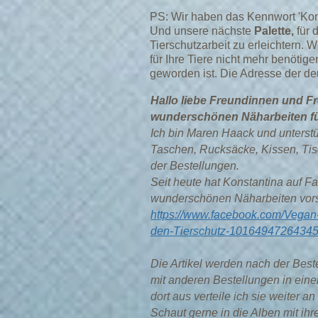
PS:
Wir haben das Kennwort 'Konst
Und unsere nächste
Palette,
für 
Tierschutzarbeit zu erleichtern. 
für Ihre Tiere nicht mehr benötig
geworden ist. Die Adresse der deu
Hallo liebe Freundinnen und F
wunderschönen Näharbeiten für
Ich bin Maren Haack und unterstü
Taschen, Rucksäcke, Kissen, Ti
der Bestellungen.
Seit heute hat Konstantina auf Fa
wunderschönen Näharbeiten vorst
https://www.facebook.com/Veg
den-Tierschutz-1016494726434
Die Artikel werden nach der Bes
mit anderen Bestellungen in ei
dort aus verteile ich sie weiter a
Schaut gerne in die Alben mit i