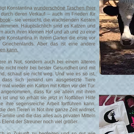
tigt Konstantina
wunderschöne Taschen (hier
durch deren Verkauf – auch im Frieden für
ebook
– sie versucht, die wachsenden Kosten
 stemmen. Hauptsächlich sind es Katzen und
n auch ihren kleinen Hof und ab und zu eine
te Konstantina in ihrem Garten die erste vor
 Griechenlands. Aber das ist eine andere
sen kann.
Tiere in Not, sondern auch bei einem älteren
ie nicht mehr bei bester Gesundheit und mit
ind, schaut sie nicht weg. Und wie es so ist,
, dass sich jemand um ausgesetzte Tiere
 mal wieder ein Karton mit Kitten vor der Tür.
angenommen, dass für sie allein mit ihren
st und so erhält sie jetzt in Notfällen Hilfe
ie ihre segensreiche Arbeit fortführen kann.
ie den Tieren in Not ihre ganze Zeit widmet,
Familie und die das alles aus privaten Mitteln
 Elend der Streuner noch viel größer.
ch in Zukunft zu begleiten und so gut wie