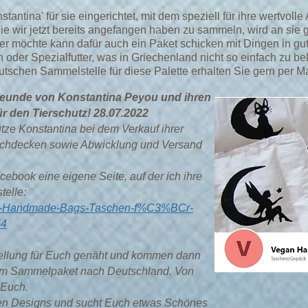
antina' für sie eingerichtet, mit dem speziell für ihre wertvoll
die wir jetzt bereits angefangen haben zu sammeln, wird an sie 
Wer möchte kann dafür auch ein Paket schicken mit Dingen in gut
en oder Spezialfutter, was in Griechenland nicht so einfach zu b
tschen Sammelstelle für diese Palette erhalten Sie gern per Ma
reunde von Konstantina Peyou und ihren
 den Tierschutz! 28.07.2022
tze Konstantina bei dem Verkauf ihrer
schdecken sowie Abwicklung und Versand
cebook eine eigene Seite, auf der ich ihre
elle:
an-Handmade-Bags-Taschen-f%C3%BCr-
54
tellung für Euch genäht und kommen dann
nem Sammelpaket nach Deutschland. Von
n Euch.
hren Designs und sucht Euch etwas Schönes