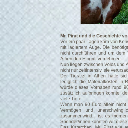
Mr. Pirat und die Geschichte vo
Vor ein paar Tagen kam von Kons
mit lädiertem Auge. Die benötigt
nicht durchführen und um dem Ti
Athen den Eingriff vornehmen.
Nun liegen zwischen Volos und A
nicht nur zeitintensiv, sie verurs
Der Tierarzt in Athen hatte sich
lediglich die Materialkosten in 
würde dieses Vorhaben rund 90
zusätzlich aufbringen konnte, den
viele Tiere.
Wenn man 90 Euro allein nicht zu
Vermögen und unerschwingli
zusammenwirkt... ist es morge
Spender/innen konnten wir diese 
Das Katerchen, Mr. Pirat wie e