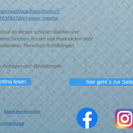
eganHandMadeBags/photos/?
036847&ref=page_internal
teresse an diesen schönen stabilen und
iteten Taschen, Kissen und Rucksäcken habt
nstantinas Tierschutz-Schützlingen
s-Anfragen und -Bestellungen
ntina lesen
hier geht´s zur Seite
Spendenkonten
Anmeldung