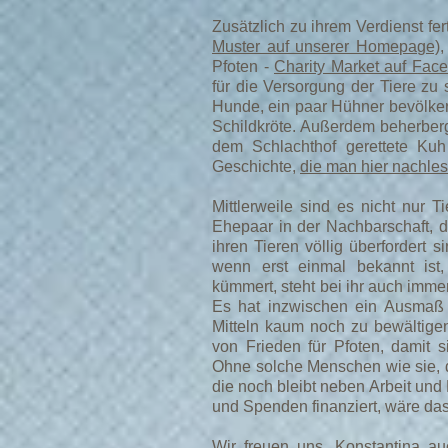
Zusätzlich zu ihrem Verdienst fer
Muster auf unserer Homepage),
Pfoten -
Charity Market auf Fac
für die Versorgung der Tiere zu
Hunde, ein paar Hühner bevölker
Schildkröte. Außerdem beherberg
dem Schlachthof gerettete Kuh
Geschichte,
die man hier nachle
Mittlerweile sind es nicht nur 
Ehepaar in der Nachbarschaft, d
ihren Tieren völlig überfordert s
wenn erst einmal bekannt ist
kümmert, steht bei ihr auch immer
Es hat inzwischen ein Ausmaß 
Mitteln kaum noch zu bewältigen i
von Frieden für Pfoten, damit s
Ohne solche Menschen wie sie, d
die noch bleibt neben Arbeit und 
und Spenden finanziert, wäre das
Wir freuen uns, Konstantina au