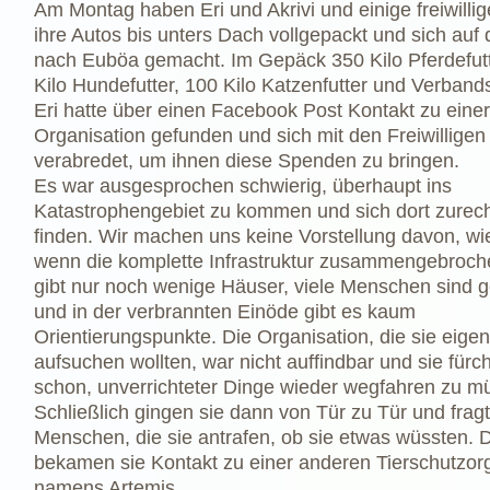
Am Montag haben Eri und Akrivi und einige freiwillig
ihre Autos bis unters Dach vollgepackt und sich au
nach Euböa gemacht. Im Gepäck 350 Kilo Pferdefutt
Kilo Hundefutter, 100 Kilo Katzenfutter und Verband
Eri hatte über einen Facebook Post Kontakt zu einer
Organisation gefunden und sich mit den Freiwilligen
verabredet, um ihnen diese Spenden zu bringen.
Es war ausgesprochen schwierig, überhaupt ins
Katastrophengebiet zu kommen und sich dort zurech
finden. Wir machen uns keine Vorstellung davon, wie
wenn die komplette Infrastruktur zusammengebroche
gibt nur noch wenige Häuser, viele Menschen sind g
und in der verbrannten Einöde gibt es kaum
Orientierungspunkte. Die Organisation, die sie eigen
aufsuchen wollten, war nicht auffindbar und sie fürc
schon, unverrichteter Dinge wieder wegfahren zu m
Schließlich gingen sie dann von Tür zu Tür und frag
Menschen, die sie antrafen, ob sie etwas wüssten. 
bekamen sie Kontakt zu einer anderen Tierschutzor
namens Artemis.