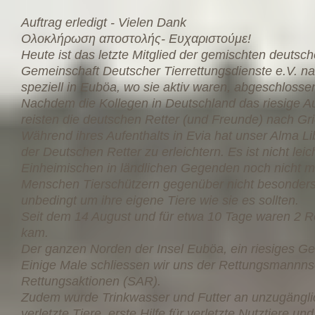
Auftrag erledigt - Vielen Dank
Ολοκλήρωση αποστολής- Ευχαριστούμε!
Heute ist das letzte Mitglied der gemischten deuts
Gemeinschaft Deutscher Tierrettungsdienste e.V. n
speziell in Euböa, wo sie aktiv waren, abgeschlossen
Nachdem die Kollegen in Deutschland das riesige 
reisten die deutschen Retter (und Freunde) nach Gr
Während ihres Aufenthalts in Evia hat unser Alma Lib
der Deutschen Retter zu erleichtern. Es ist nicht le
Einheimischen in ländlichen Gegenden noch nicht 
Menschen Tierschützern gegenüber nicht besonders f
unbedingt um ihre eigene Tiere wie sie es sollten.
Seit dem 14 August und für etwa 10 Tage waren 2 Ret
kam.
Der ganzen Norden der Insel Euböa, ein riesiges G
Einige Male schliessen wir uns der Rettungsmannn
Rettungsaktionen (SAR).
Zudem wurde Trinkwasser und Futter an unzugänglich
verletzte Tiere, erste Hilfe für verletzte Nutztiere