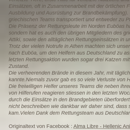
Einsätzen, oft in Zusammenarbeit mit der örtlichen
Ausbildung und Ausrüstung zur Brandbekämpfung). Sie
griechischen Teams transportiert und entweder zu Pf
Die Präsenz der Rettungsleute im Norden Euböas hat
sondern hat es auch den übrigen Mitgliedern des gr
Attiki, sowie den alltäglichen Rettungseinsätzen in 
Trotz der vielen Notrufe in Athen machten sich unser
nach Euböa, um den Helfern aus Deutschland zu assi
letzten Rettungsaktion wurden sogar drei Katzen mi
Zustand.
Die verheerenden Brände in diesem Jahr, mit täglic
kannte.Niemals zuvor gab es so viele Verluste von H
Die freiwilligen Helfer unseres Teams die neben ihrer
von Hilferufen reagieren stiessen in den letzten W
durch die Einsätze in den Brandgebieten überfordert
nicht beschreiben wie dankbar wir daher sind, dass
kam.Vielen Dank dem Rettungsteam aus Deutschlan
Originaltext von Facebook :
Alma Libre - Hellenic A