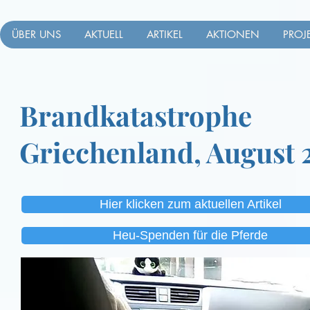
ÜBER UNS
AKTUELL
ARTIKEL
AKTIONEN
PROJ
Brandkatastrophe
Griechenland, August 
Hier klicken zum aktuellen Artikel
Heu-Spenden für die Pferde