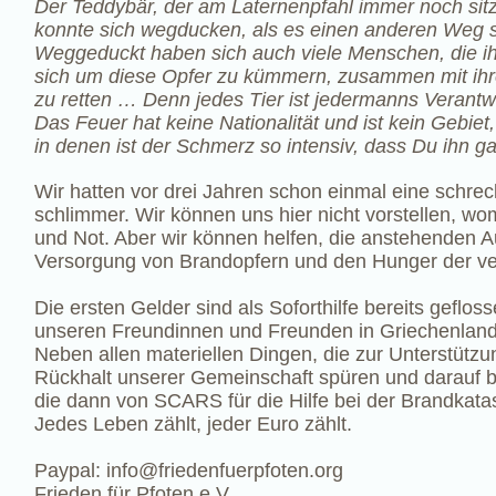
Der Teddybär, der am Laternenpfahl immer noch sitz
konnte sich wegducken, als es einen anderen Weg
Weggeduckt haben sich auch viele Menschen, die ih
sich um diese Opfer zu kümmern, zusammen mit ihr
zu retten … Denn jedes Tier ist jedermanns Verantwo
Das Feuer hat keine Nationalität und ist kein Gebiet, 
in denen ist der Schmerz so intensiv, dass Du ihn gar
Wir hatten vor drei Jahren schon einmal eine schrec
schlimmer. Wir können uns hier nicht vorstellen, womi
und Not. Aber wir können helfen, die anstehenden A
Versorgung von Brandopfern und den Hunger der verir
Die ersten Gelder sind als Soforthilfe bereits geflos
unseren Freundinnen und Freunden in Griechenland 
Neben allen materiellen Dingen, die zur Unterstützu
Rückhalt unserer Gemeinschaft spüren und darauf 
die dann von SCARS für die Hilfe bei der Brandkata
Jedes Leben zählt, jeder Euro zählt.
Paypal:
info@friedenfuerpfoten.org
Frieden für Pfoten e.V.