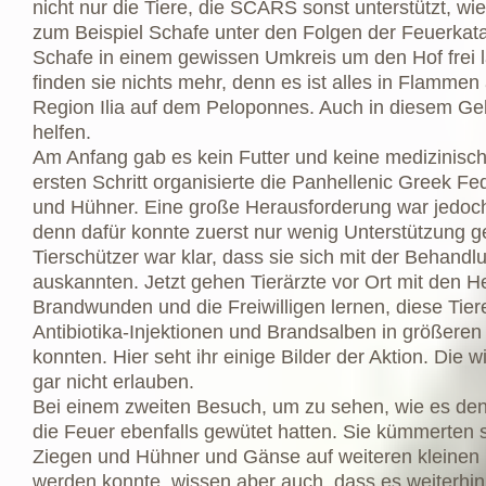
nicht nur die Tiere, die SCARS sonst unterstützt, wi
zum Beispiel Schafe unter den Folgen der Feuerkatas
Schafe in einem gewissen Umkreis um den Hof frei la
finden sie nichts mehr, denn es ist alles in Flamme
Region Ilia auf dem Peloponnes. Auch in diesem G
helfen.
Am Anfang gab es kein Futter und keine medizinisc
ersten Schritt organisierte die Panhellenic Greek Fe
und Hühner. Eine große Herausforderung war jedoch
denn dafür konnte zuerst nur wenig Unterstützung ge
Tierschützer war klar, dass sie sich mit der Behandl
auskannten. Jetzt gehen Tierärzte vor Ort mit den He
Brandwunden und die Freiwilligen lernen, diese Ti
Antibiotika-Injektionen und Brandsalben in größere
konnten. Hier seht ihr einige Bilder der Aktion. Di
gar nicht erlauben.
Bei einem zweiten Besuch, um zu sehen, wie es den 
die Feuer ebenfalls gewütet hatten. Sie kümmerten 
Ziegen und Hühner und Gänse auf weiteren kleinen Hö
werden konnte, wissen aber auch, dass es weiterhin 