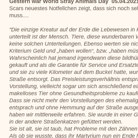
Gestern war World Stray Animals Day 05.04.202
Scars neuestes Notfellchen zeigt, dass sich noch se
muss....
"Die einzige Kreatur auf der Erde die Lebewesen in
unterteilt ist der Mensch. Tiere, diese wunderbare
keine solchen Unterteilungen. Ebenso werten sie ni
Kriterium Geld und „haben wollen“, bzw. „haben mü
Wahrscheinlich hat jemand irgendwann diese bildhu
gekauft und als die Garantie für Service und Ersatzt
und sie zu viele Kilometer auf dem Buckel hatte, wur
Straße entsorgt. Das Preisleistungsverhältnis entsp
Vorstellung, vielleicht sogar um sich anschließend e
makelloses Tier ohne Gesundheitsprobleme zu kauf
Dass sie nicht mehr den Vorstellungen des ehemalig
entsprach und ohne Hemmung auf der Straße ausge
haben wir mittlerweile erfahren. Sie wurde in einer
in der andere Straßenkatzen gefüttert werden.
Sie ist alt, sie ist taub, hat Probleme mit den Zähne
Als ob sie wusste, dass ihr Martyrium nun ein Ende ha