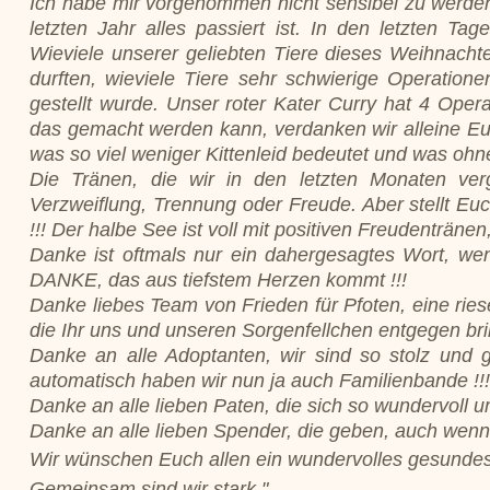
Ich habe mir vorgenommen nicht sensibel zu werden,
letzten Jahr alles passiert ist. In den letzten Ta
Wieviele unserer geliebten Tiere dieses Weihnacht
durften, wieviele Tiere sehr schwierige Operatio
gestellt wurde. Unser roter Kater Curry hat 4 Oper
das gemacht werden kann, verdanken wir alleine Euch
was so viel weniger Kittenleid bedeutet und was oh
Die Tränen, die wir in den letzten Monaten ver
Verzweiflung, Trennung oder Freude. Aber stellt Euc
!!! Der halbe See ist voll mit positiven Freudentränen,
Danke ist oftmals nur ein dahergesagtes Wort, we
DANKE, das aus tiefstem Herzen kommt !!!
Danke liebes Team von Frieden für Pfoten, eine ri
die Ihr uns und unseren Sorgenfellchen entgegen brin
Danke an alle Adoptanten, wir sind so stolz und g
automatisch haben wir nun ja auch Familienbande !!
Danke an alle lieben Paten, die sich so wundervoll 
Danke an alle lieben Spender, die geben, auch wenn e
Wir wünschen Euch allen ein wundervolles gesunde
Gemeinsam sind wir stark."