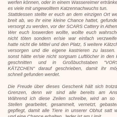
werfen können, oder in einem Wassereimer ertränke
es viele mit ungewolltem Katzennachwuchs tun.
Stattdessen stellte er euch an dem einzigen Ort we
breit ab, wo ihr eine kleine Chance hattet, gefund
versorgt zu werden, vor der SCARS Cattery in Athen
Wer euch loswerden wollte, wollte euch wahrsche
nicht töten sondern er/sie war einfach verzweife
hatte nicht die Mittel und den Platz, 5 weitere Kätz
versorgen und die eigene kastrieren zu lassen
sonst hätte er/sie nicht sorgsam Luftlöcher in den 
geschnitten und in Großbuchstaben "VOR
KÄTZCHEN" darauf geschrieben, damit ihr mög
schnell gefunden werdet.
Die Freude über dieses Geschenk hält sich trotz
Grenzen, denn wir sind alle bereits am Ans
Während ich diese Zeilen schreibe, wird an so 
Stellen gearbeitet, gesammelt, vernetzt, gebaste
gepflegt, damit alle Tiere in unserer Obhut satt 
und eine Chance erhalten. Jeder ist am Limit.