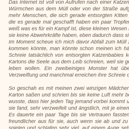
Das Internet ist voll von Aufrufen nach einer Katzen
Würmchen aus dem Müll oder von der Straße aufgel
mehr Menschen, die sich gerade entsorgten Kitten
die es gerade mal geschafft haben ein paar Tropf
weiß was es für ein Kampf ist, diese kleinen Wesen 
sie keine Abwehrkräfte haben, eben dadurch dass sie
Im Moment scheue ich mich davor Abfall zum Müll z
kommen könnte, man könnte schon meinen ich hätte
Schreie tatsächlich von entsorgten Katzenbabies 
Kartons die Seele aus dem Leib schreien, weil sie 
leben wollen. Ein zweibeiniges Monster hat übe
Verzweiflung und manchmal erreichen ihre Schreie d
So geschah es mit meinen zwei winzigen Mädchen,
Karton saßen und schrien bis sie keine Luft mehr b
wusste, dass hier jeden Tag jemand vorbei kommt 
sie fand, sehr verzweifelt und ängstlich, mit je e
Es dauerte ein paar Tage bis sie Vertrauen fasste
freundlicher aus für sie, auch wenn sie ab und z
spielen und schlafen sehr viel, auf einem Auge sehe