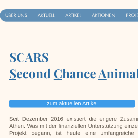
ÜBER UNS
AKTUELL
ARTIKEL
AKTIONEN
PROJ
SCARS
S
econd
C
hance
A
nima
zum aktuellen Artikel
Seit Dezember 2016 existiert die engere Zusa
Athen. Was mit der finanziellen Unterstützung einze
Projekt begann, ist heute eine umfangreiche 