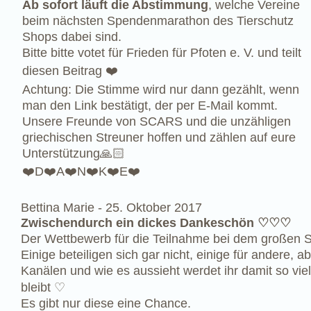
Ab sofort läuft die Abstimmung
, welche Vereine
beim nächsten Spendenmarathon des Tierschutz
Shops dabei sind.
Bitte bitte votet für Frieden für Pfoten e. V. und teilt
diesen Beitrag ❤️
Achtung: Die Stimme wird nur dann gezählt, wenn
man den Link bestätigt, der per E-Mail kommt.
Unsere Freunde von SCARS und die unzähligen
griechischen Streuner hoffen und zählen auf eure
Unterstützung🙏🏻
❤️D❤️A❤️N❤️K❤️E❤️
Bettina Marie -
25. Oktober 2017
Zwischendurch ein dickes Dankeschön ♡♡♡
Der Wettbewerb für die Teilnahme bei dem großen S
Einige beteiligen sich gar nicht, einige für andere, a
Kanälen und wie es aussieht werdet ihr damit so vi
bleibt ♡
Es gibt nur diese eine Chance.