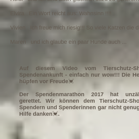
Elvira
Ein Wort reicht aus: Wahnsinn !!!!
Vivien
Ich freue mich riesig!!! So viele Katzen die
Maren
und ich glaube ein paar Hunde auch ...
Auf diesem Video vom Tierschutz-S
Spendenankunft - einfach nur wow!!! Die Her
hüpfen vor Freude
💓
Der Spendenmarathon 2017 hat unzähl
gerettet. Wir können dem Tierschutz-Sh
Spendern und Spenderinnen gar nicht genug 
Hilfe danken
💓
.