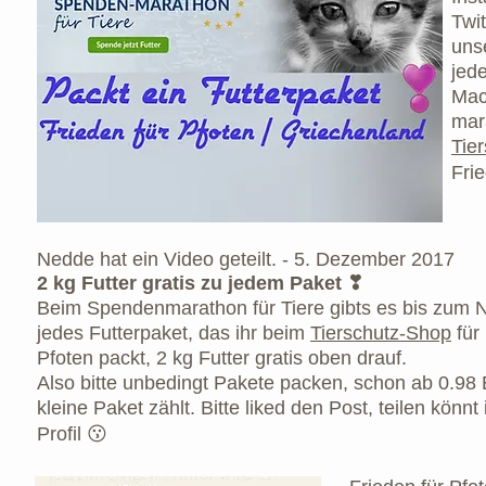
Twi
uns
jede
Ma
ma
Tie
Fri
Nedde
hat ein
Video
geteilt. -
5. Dezember 2017
2 kg Futter gratis zu jedem Paket ❣
Beim Spendenmarathon für Tiere gibts es bis zum N
jedes Futterpaket, das ihr beim
Tierschutz-Shop
für
Pfoten packt, 2 kg Futter gratis oben drauf.
Also bitte unbedingt Pakete packen, schon ab 0.98 
kleine Paket zählt.
Bitte liked den Post, teilen könn
Profil 😗