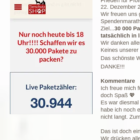
Frieden für Pfo
22. Dezember 
Wir freuen uns
Spendenmaratho
Ziel...
30 000 Pa
tatsächlich in 
Wir danken all
Keines unserer 
Das schönste W
DANKE!!!
Kommentare
Ich freue mich 
doch Spaß 💖
Es war diesmal 
habe ich noch e
nicht langt. Z
Das ist doch ei
Wir drücken al