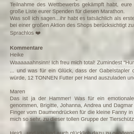
Teilnahme des Wettbewerbs gekämpft habt, eure 
große Liste eurer Spenden für diesen Marathon.
Was soll ich sagen...ihr habt es tatsächlich als ers
bei einer großen Aktion des Shops berücksichtigt zu
Sprachlos ❤️
Kommentare
Heike
Waaaaaahnsinn! Ich freu mich total! Zumindest "H
... und was für ein Glück, dass der Gabelstapler 
würde, 12 TONNEN Futter per Hand auszuladen un
Maren
Das ist ja der Hammer! Was für ein emotionale
genommen, Brigitte, Johanna, Andrea und Dagmar k
Finger vom Daumendrücken für die kleine Fanny in
mich so sehr, zu dieser tollen Gruppe der Tierschüt
Heidi
und ich sind auch glücklich dazu zu gehören